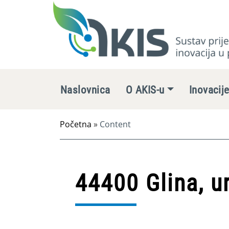
Naslovnica
O AKIS-u
Inovacij
Početna
»
Content
44400 Glina, u