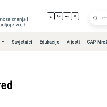
A+
A−
Pretraži
stranic
e
Savjetnici
Edukacije
Vijesti
CAP Mre
red