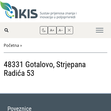
A+
A−
Početna
»
48331 Gotalovo, Strjepana
Radića 53
Poveznice