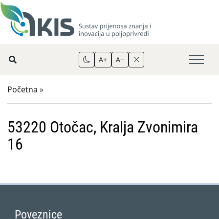
A+
A−
Početna
»
53220 Otočac, Kralja Zvonimira
16
Poveznice