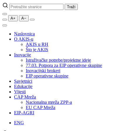
Pretraži
Traži
stranice
A+
A−
Naslovnica
O AKIS-u
AKIS u RH
Što je AKIS
Inovacije
Istraživačke potrebe/projektne ideje
77.03. Potpora za EIP operativne skupine
Inovacijski brokeri
EIP operativne skupine
Savjetnici
Edukacije
Vijesti
CAP Mreža
Nacionalna mreža ZPP-a
EU CAP Mreža
EIP-AGRI
ENG