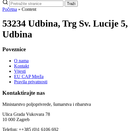
Pretraži
Traži
stranice
Početna
»
Content
53234 Udbina, Trg Sv. Lucije 5,
Udbina
Poveznice
O nama
Kontakt
Vijesti
EU CAP Mreža
Pravila privatnosti
Kontaktirajte nas
Ministarstvo poljoprivrede, šumarstva i ribarstva
Ulica Grada Vukovara 78
10 000 Zagreb
Telefon: ++385 (0)1 6106 692