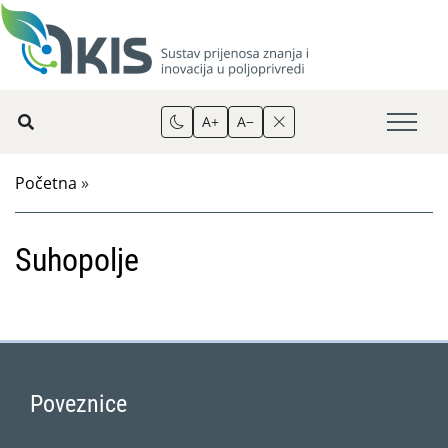
A+
A−
Početna
»
Suhopolje
Poveznice