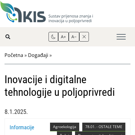
A+
A−
Početna
»
Događaji
»
Inovacije i digitalne
tehnologije u poljoprivredi
8.1.2025.
Informacije
Agroekologija
78.01. - OSTALE TEME