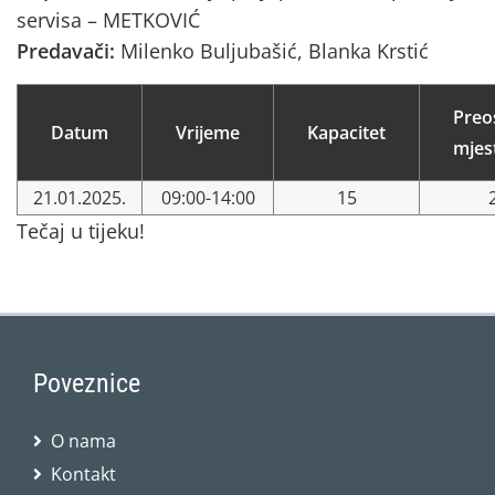
servisa – METKOVIĆ
Predavači:
Milenko Buljubašić, Blanka Krstić
Preo
Datum
Vrijeme
Kapacitet
mjes
21.01.2025.
09:00-14:00
15
Tečaj u tijeku!
Poveznice
O nama
Kontakt