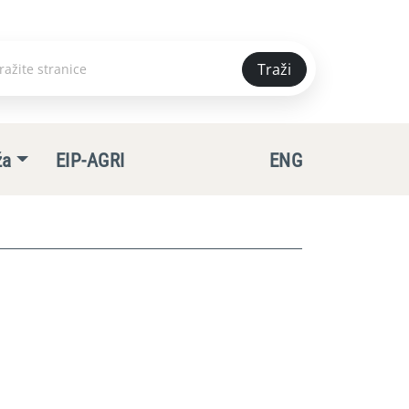
Traži
e
ža
EIP-AGRI
ENG