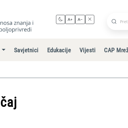
A+
A−
Pretraži
stranic
e
Savjetnici
Edukacije
Vijesti
CAP Mre
ečaj