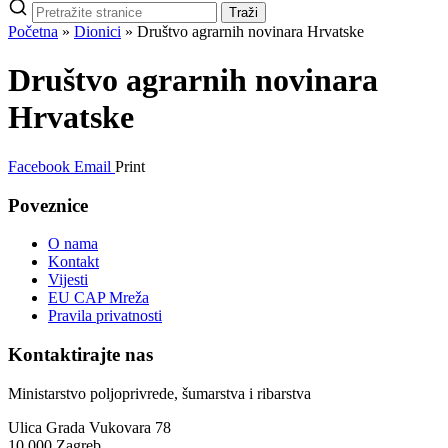
Pretraži
Traži
stranice
Početna
»
Dionici
»
Društvo agrarnih novinara Hrvatske
Društvo agrarnih novinara
Hrvatske
Facebook
Email
Print
Poveznice
O nama
Kontakt
Vijesti
EU CAP Mreža
Pravila privatnosti
Kontaktirajte nas
Ministarstvo poljoprivrede, šumarstva i ribarstva
Ulica Grada Vukovara 78
10 000 Zagreb