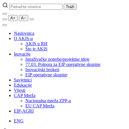
Pretraži
Traži
stranice
A+
A−
Naslovnica
O AKIS-u
AKIS u RH
Što je AKIS
Inovacije
Istraživačke potrebe/projektne ideje
77.03. Potpora za EIP operativne skupine
Inovacijski brokeri
EIP operativne skupine
Savjetnici
Edukacije
Vijesti
CAP Mreža
Nacionalna mreža ZPP-a
EU CAP Mreža
EIP-AGRI
ENG