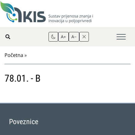
A+
A−
Početna
»
78.01. - B
Poveznice