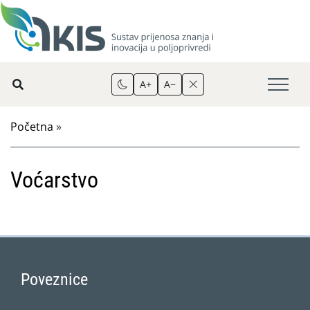
A+
A−
Početna
»
Voćarstvo
Poveznice