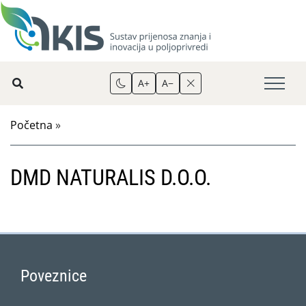
A+
A−
Početna
»
DMD NATURALIS D.O.O.
Poveznice