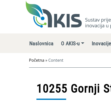
Naslovnica
O AKIS-u
Inovacij
Početna
»
Content
10255 Gornji S