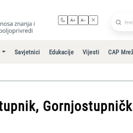
A+
A−
Pretraži
stranic
e
Savjetnici
Edukacije
Vijesti
CAP Mre
tupnik, Gornjostupnič