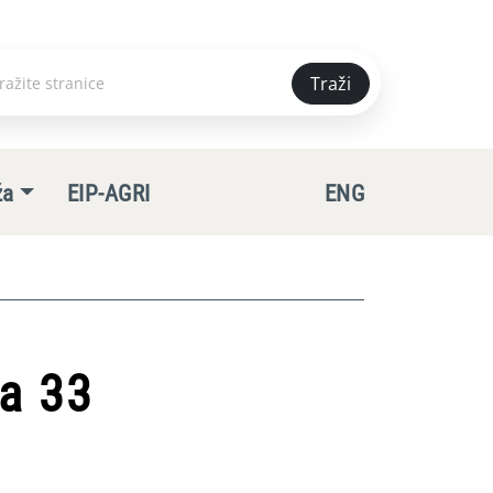
Traži
e
ža
EIP-AGRI
ENG
ka 33