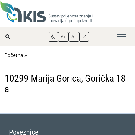
A+
A−
Početna
»
10299 Marija Gorica, Gorička 18
a
Poveznice