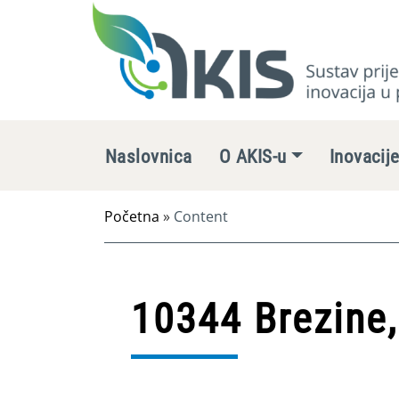
Naslovnica
O AKIS-u
Inovacij
Početna
»
Content
10344 Brezine,