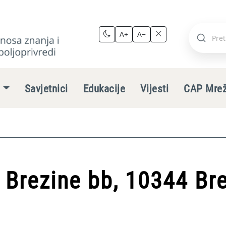
A+
A−
Pretraži
stranic
e
Savjetnici
Edukacije
Vijesti
CAP Mre
 Brezine bb, 10344 Br