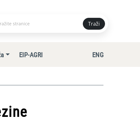
Traži
e
ža
EIP-AGRI
ENG
ezine