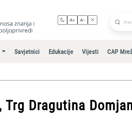
A+
A−
Pretraži
stranic
e
Savjetnici
Edukacije
Vijesti
CAP Mre
 Trg Dragutina Domjan