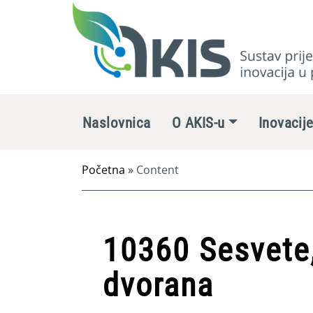
Naslovnica
O AKIS-u
Inovacij
Početna
»
Content
10360 Sesvete,
dvorana