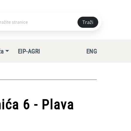
Traži
e
ža
EIP-AGRI
ENG
ića 6 - Plava