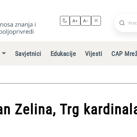
A+
A−
Pretraži
stranic
e
Savjetnici
Edukacije
Vijesti
CAP Mre
n Zelina, Trg kardinala