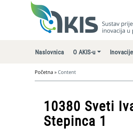
Naslovnica
O AKIS-u
Inovacij
Početna
»
Content
10380 Sveti Iva
Stepinca 1