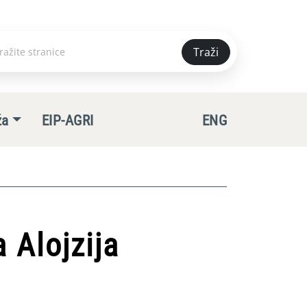
Traži
e
ža
EIP-AGRI
ENG
 Alojzija