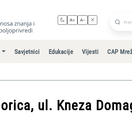
A+
A−
Pretraži
stranic
e
Savjetnici
Edukacije
Vijesti
CAP Mre
orica, ul. Kneza Doma