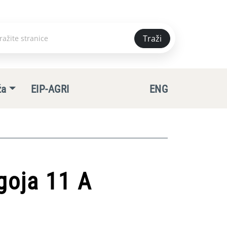
Traži
e
ža
EIP-AGRI
ENG
goja 11 A