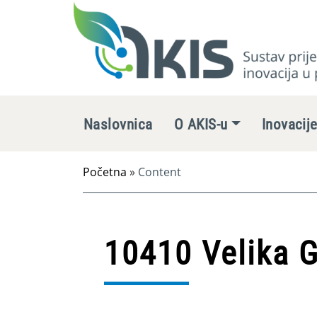
Naslovnica
O AKIS-u
Inovacij
Početna
»
Content
10410 Velika G