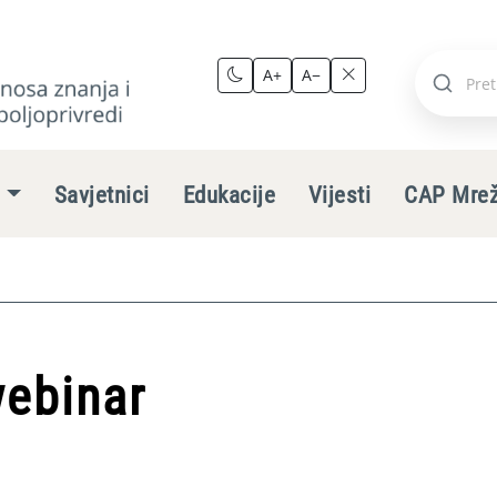
A+
A−
Pretraži
stranic
e
Savjetnici
Edukacije
Vijesti
CAP Mre
webinar