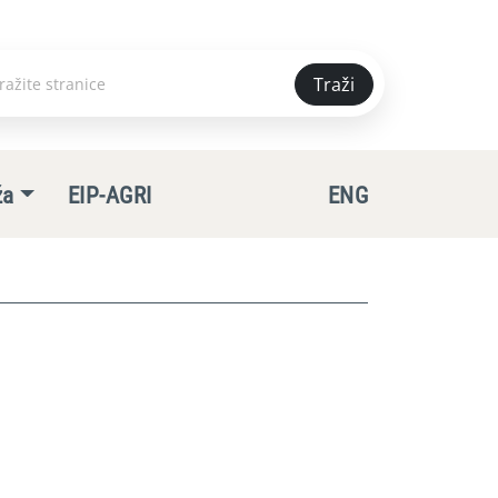
Traži
e
ža
EIP-AGRI
ENG