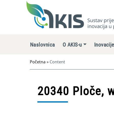
Naslovnica
O AKIS-u
Inovacij
Početna
»
Content
20340 Ploče, 