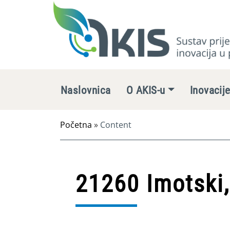
Naslovnica
O AKIS-u
Inovacij
Početna
»
Content
21260 Imotski,