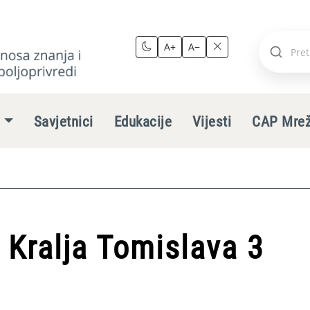
A+
A−
Pretraži
stranic
e
Savjetnici
Edukacije
Vijesti
CAP Mre
 Kralja Tomislava 3