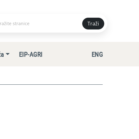
Traži
e
ža
EIP-AGRI
ENG