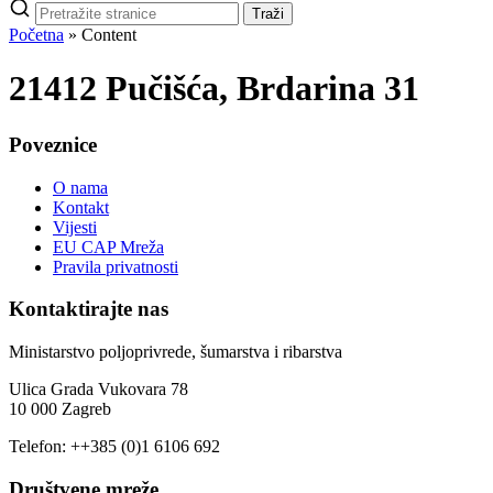
Pretraži
Traži
stranice
Početna
»
Content
21412 Pučišća, Brdarina 31
Poveznice
O nama
Kontakt
Vijesti
EU CAP Mreža
Pravila privatnosti
Kontaktirajte nas
Ministarstvo poljoprivrede, šumarstva i ribarstva
Ulica Grada Vukovara 78
10 000 Zagreb
Telefon: ++385 (0)1 6106 692
Društvene mreže