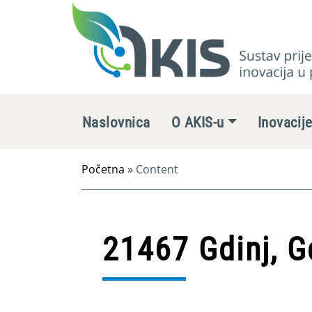
Naslovnica
O AKIS-u
Inovacij
Početna
»
Content
21467 Gdinj, G