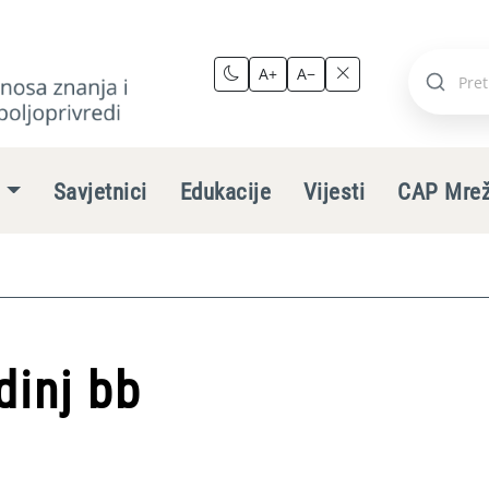
A+
A−
Pretraži
stranic
e
Savjetnici
Edukacije
Vijesti
CAP Mre
dinj bb