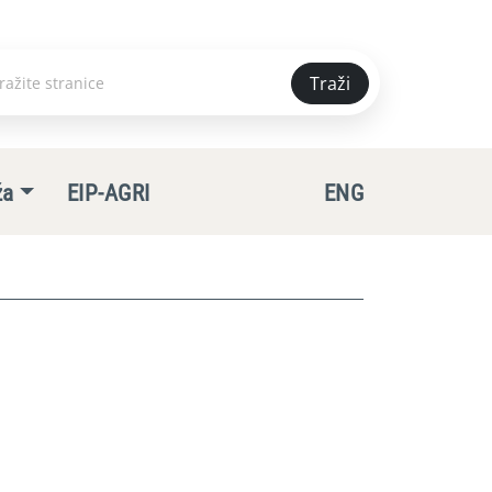
Traži
e
ža
EIP-AGRI
ENG