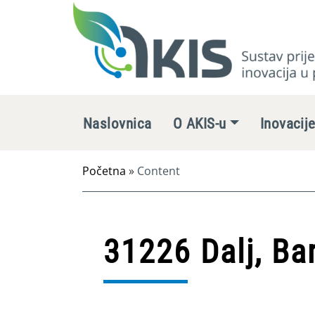
Naslovnica
O AKIS-u
Inovacij
Početna
»
Content
31226 Dalj, Ba