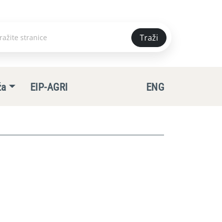
Traži
e
ža
EIP-AGRI
ENG