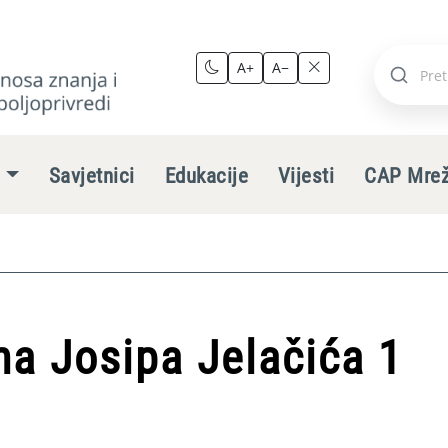
A+
A−
Pretraži
stranic
e
Savjetnici
Edukacije
Vijesti
CAP Mre
na Josipa Jelačića 1