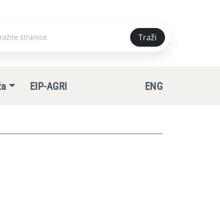
Traži
e
ža
EIP-AGRI
ENG