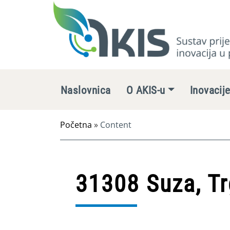
Naslovnica
O AKIS-u
Inovacij
Početna
»
Content
31308 Suza, T