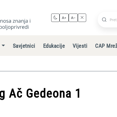
A+
A−
Pretraži
stranic
e
Savjetnici
Edukacije
Vijesti
CAP Mre
rg Ač Gedeona 1