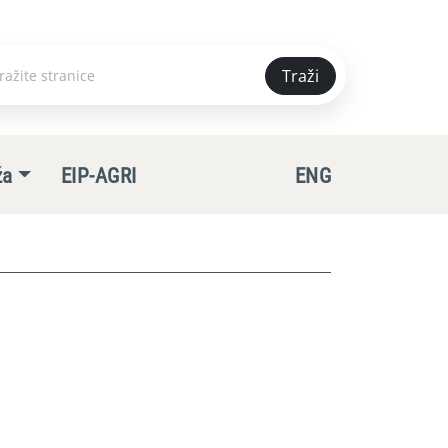
Traži
e
ža
EIP-AGRI
ENG