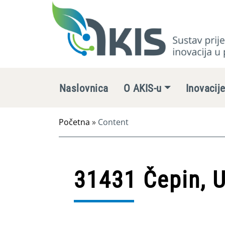
Naslovnica
O AKIS-u
Inovacij
Početna
»
Content
31431 Čepin, 