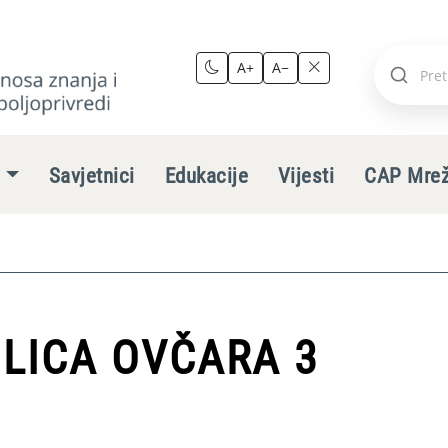
A+
A−
Pretraži
stranic
e
Savjetnici
Edukacije
Vijesti
CAP Mre
ULICA OVČARA 3