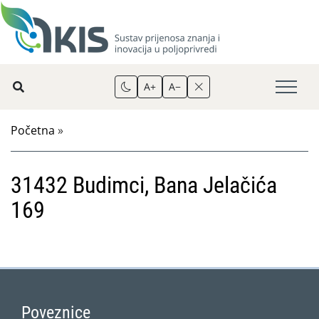
A+
A−
Početna
»
31432 Budimci, Bana Jelačića
169
Poveznice