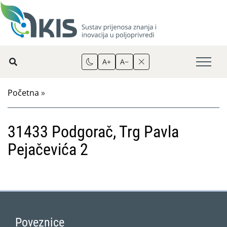
A+
A−
Početna
»
31433 Podgorač, Trg Pavla
Pejačevića 2
Poveznice