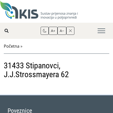
A+
A−
Početna
»
31433 Stipanovci,
J.J.Strossmayera 62
Poveznice