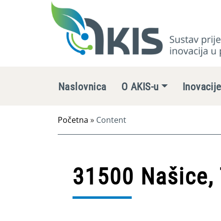
Naslovnica
O AKIS-u
Inovacij
Početna
»
Content
31500 Našice, 