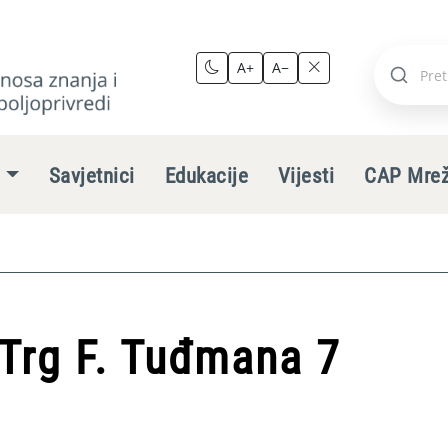
A+
A−
Pretraži
stranic
e
Savjetnici
Edukacije
Vijesti
CAP Mre
Trg F. Tuđmana 7