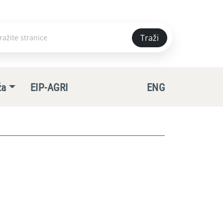
Traži
e
ža
EIP-AGRI
ENG