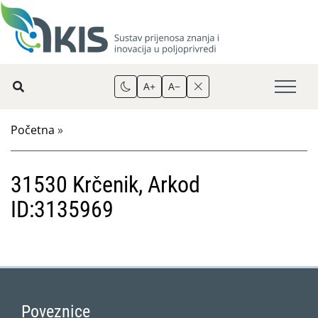
A+
A−
Početna
»
31530 Krčenik, Arkod
ID:3135969
Poveznice