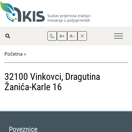
A+
A−
Početna
»
32100 Vinkovci, Dragutina
Žanića-Karle 16
Poveznice