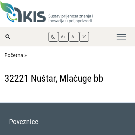
A+
A−
Početna
»
32221 Nuštar, Mlačuge bb
Poveznice