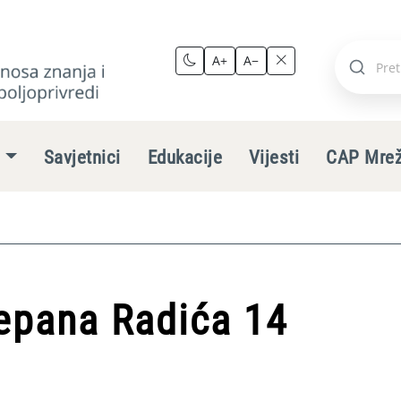
A+
A−
Pretraži
stranic
e
Savjetnici
Edukacije
Vijesti
CAP Mre
jepana Radića 14