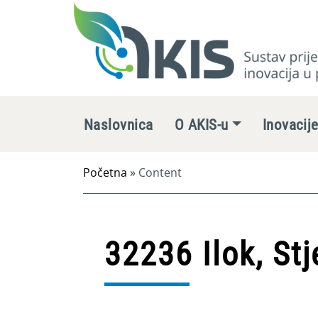
Naslovnica
O AKIS-u
Inovacij
Početna
»
Content
32236 Ilok, St