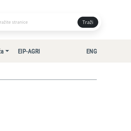
Traži
e
ža
EIP-AGRI
ENG