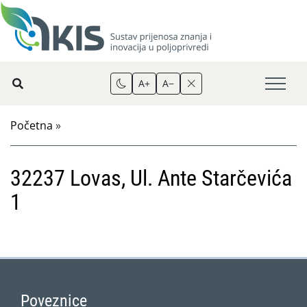
A+
A−
Početna
»
32237 Lovas, Ul. Ante Starčevića
1
Poveznice