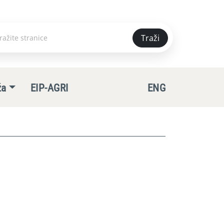
Traži
e
ža
EIP-AGRI
ENG