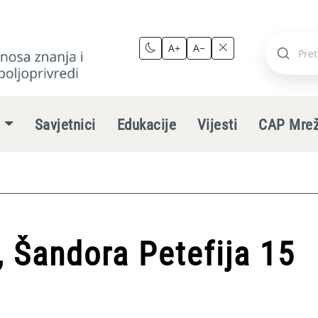
A+
A−
Pretraži
stranic
e
Savjetnici
Edukacije
Vijesti
CAP Mre
 Šandora Petefija 15