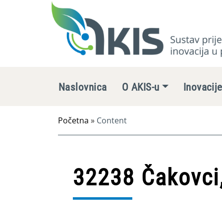
Naslovnica
O AKIS-u
Inovacij
Početna
»
Content
32238 Čakovci,