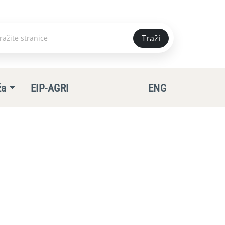
Traži
e
ža
EIP-AGRI
ENG