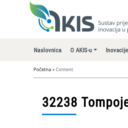
Naslovnica
O AKIS-u
Inovacij
Početna
»
Content
32238 Tompoje