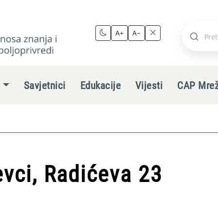
A+
A−
Pretraži
stranic
e
Savjetnici
Edukacije
Vijesti
CAP Mre
vci, Radićeva 23