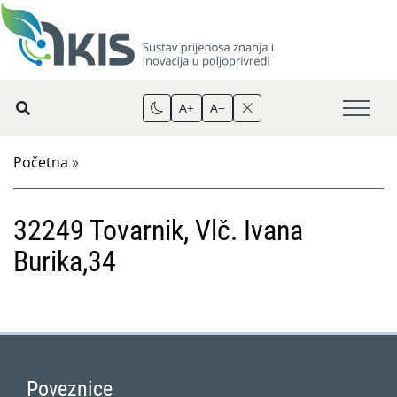
A+
A−
Početna
»
32249 Tovarnik, Vlč. Ivana
Burika,34
Poveznice