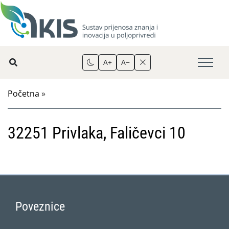
A+
A−
Početna
»
32251 Privlaka, Faličevci 10
Poveznice