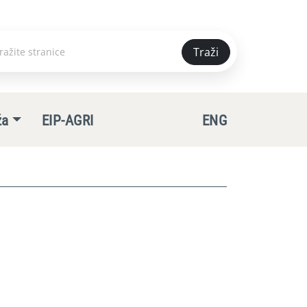
Traži
e
ža
EIP-AGRI
ENG