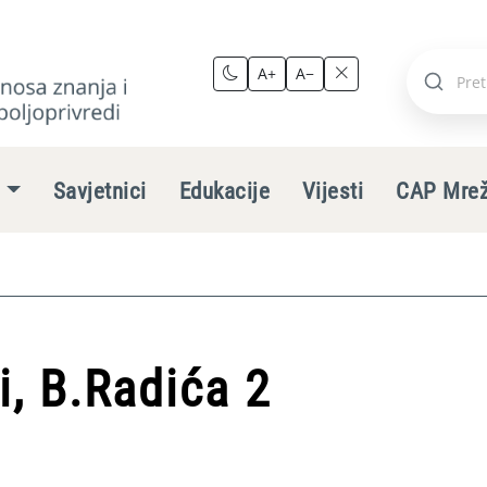
A+
A−
Pretraži
stranic
e
Savjetnici
Edukacije
Vijesti
CAP Mre
, B.Radića 2