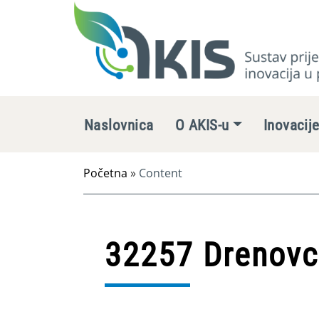
Naslovnica
O AKIS-u
Inovacij
Početna
»
Content
32257 Drenovci