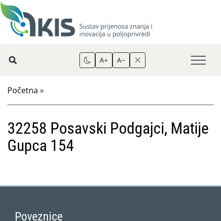
A+
A−
Početna
»
32258 Posavski Podgajci, Matije
Gupca 154
Poveznice