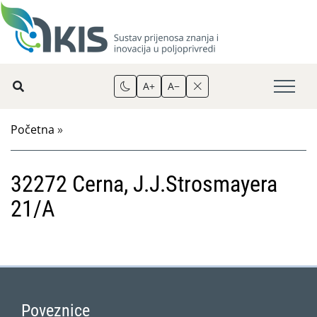
A+
A−
Početna
»
32272 Cerna, J.J.Strosmayera
21/A
Poveznice