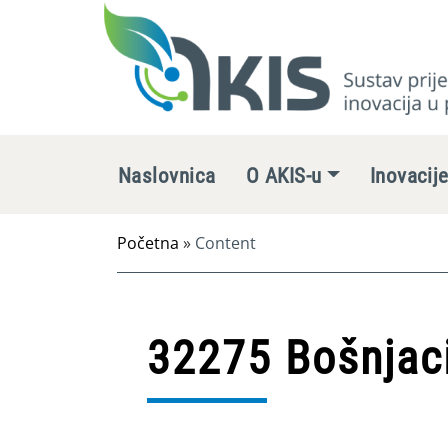
Naslovnica
O AKIS-u
Inovacij
Početna
»
Content
32275 Bošnjaci