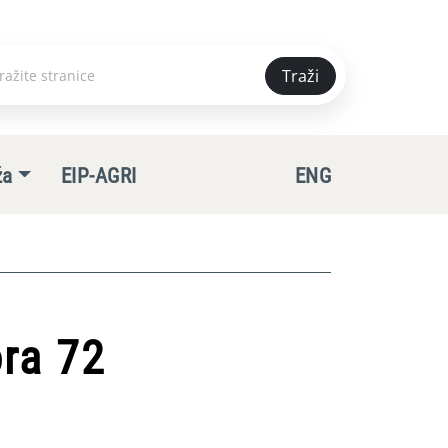
Traži
e
ža
EIP-AGRI
ENG
ora 72