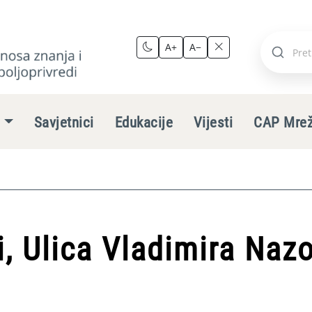
A+
A−
Pretraži
stranic
e
Savjetnici
Edukacije
Vijesti
CAP Mre
, Ulica Vladimira Naz