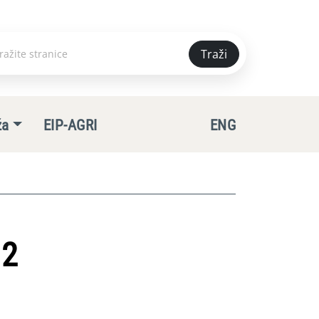
Traži
e
ža
EIP-AGRI
ENG
 2