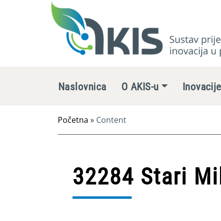
Naslovnica
O AKIS-u
Inovacij
Početna
»
Content
32284 Stari Mi