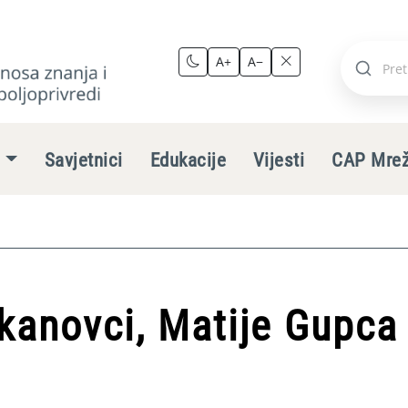
A+
A−
Pretraži
stranic
e
Savjetnici
Edukacije
Vijesti
CAP Mre
kanovci, Matije Gupca