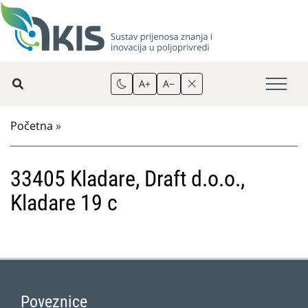
A+
A−
Početna
»
33405 Kladare, Draft d.o.o.,
Kladare 19 c
Poveznice