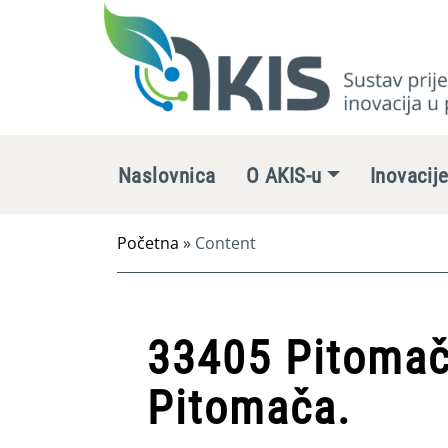
Naslovnica
O AKIS-u
Inovacij
Početna
»
Content
33405 Pitomača
Pitomača.