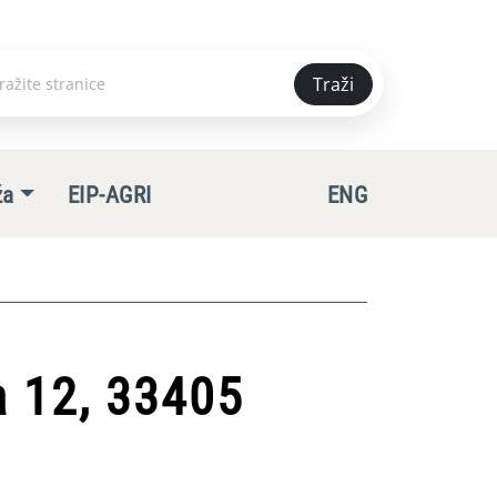
Traži
e
ža
EIP-AGRI
ENG
a 12, 33405