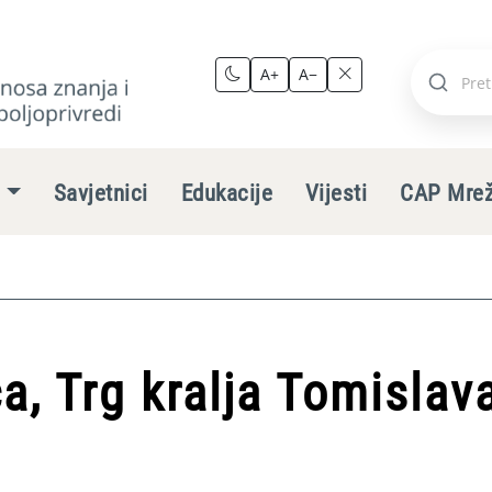
A+
A−
Pretraži
stranic
e
Savjetnici
Edukacije
Vijesti
CAP Mre
, Trg kralja Tomislav