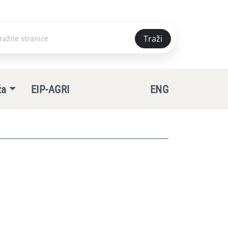
Traži
e
ža
EIP-AGRI
ENG