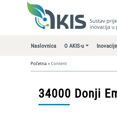
Naslovnica
O AKIS-u
Inovacij
Početna
»
Content
34000 Donji Em