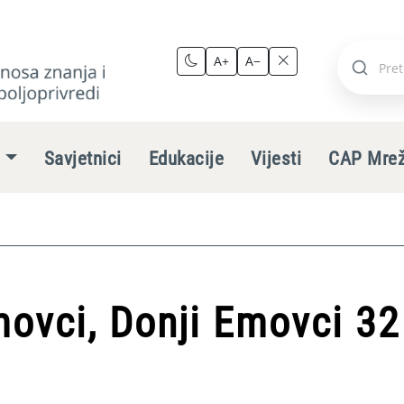
A+
A−
Pretraži
stranic
e
Savjetnici
Edukacije
Vijesti
CAP Mre
ovci, Donji Emovci 32