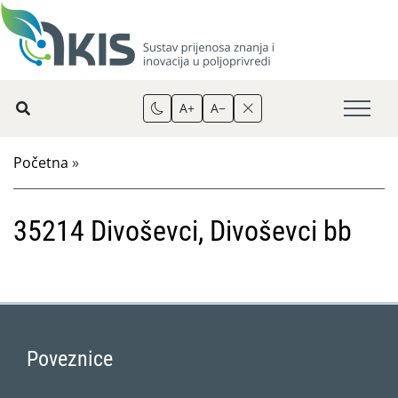
A+
A−
Početna
»
35214 Divoševci, Divoševci bb
Poveznice