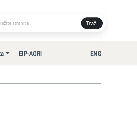
Traži
e
ža
EIP-AGRI
ENG