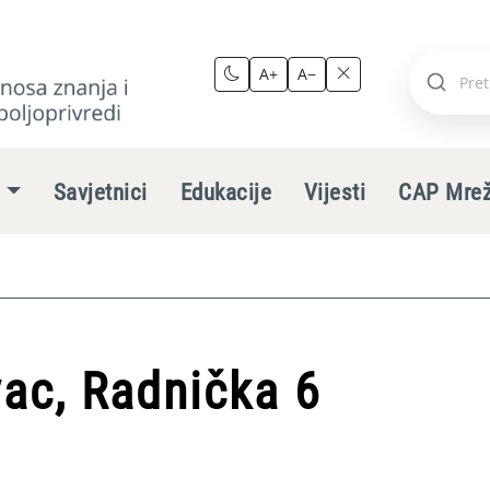
A+
A−
Pretraži
stranic
e
Savjetnici
Edukacije
Vijesti
CAP Mre
ac, Radnička 6