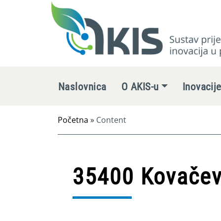
Naslovnica
O AKIS-u
Inovacij
Početna
»
Content
35400 Kovačev