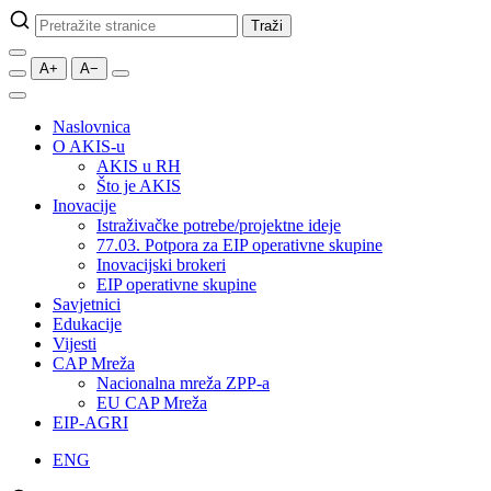
Pretraži
Traži
stranice
A+
A−
Naslovnica
O AKIS-u
AKIS u RH
Što je AKIS
Inovacije
Istraživačke potrebe/projektne ideje
77.03. Potpora za EIP operativne skupine
Inovacijski brokeri
EIP operativne skupine
Savjetnici
Edukacije
Vijesti
CAP Mreža
Nacionalna mreža ZPP-a
EU CAP Mreža
EIP-AGRI
ENG