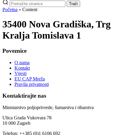
Pretraži
Traži
stranice
Početna
»
Content
35400 Nova Gradiška, Trg
Kralja Tomislava 1
Poveznice
O nama
Kontakt
Vijesti
EU CAP Mreža
Pravila privatnosti
Kontaktirajte nas
Ministarstvo poljoprivrede, šumarstva i ribarstva
Ulica Grada Vukovara 78
10 000 Zagreb
Telefon: ++385 (0)1 6106 692