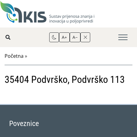
A+
A−
Početna
»
35404 Podvrško, Podvrško 113
Poveznice