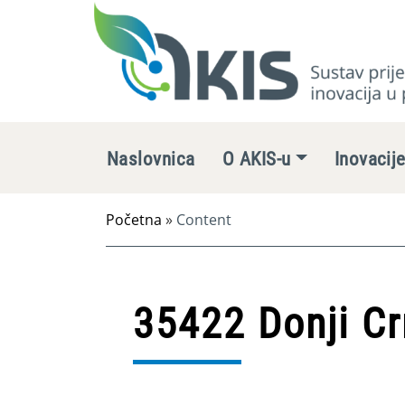
Naslovnica
O AKIS-u
Inovacij
Početna
»
Content
35422 Donji Cr