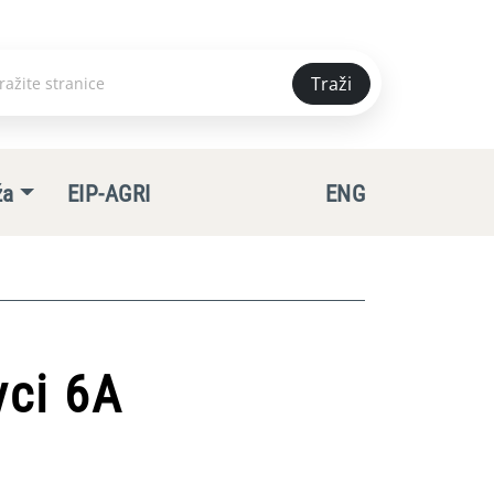
Traži
e
ža
EIP-AGRI
ENG
vci 6A