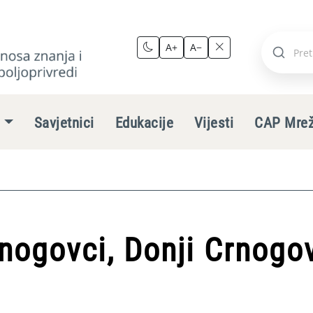
A+
A−
Pretraži
stranic
e
Savjetnici
Edukacije
Vijesti
CAP Mre
nogovci, Donji Crnogo